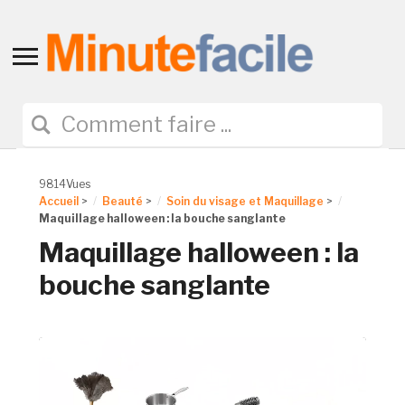
Toggle
sidebar
&
navigation
9814Vues
Accueil
>
Beauté
>
Soin du visage et Maquillage
>
Maquillage halloween : la bouche sanglante
Maquillage halloween : la
bouche sanglante