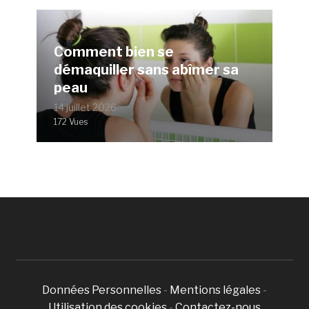
Comment bien se
démaquiller sans abîmer sa
peau
14 juillet 2026
172 Vues
Données Personnelles
-
Mentions légales
-
Utilisation des cookies
-
Contactez-nous