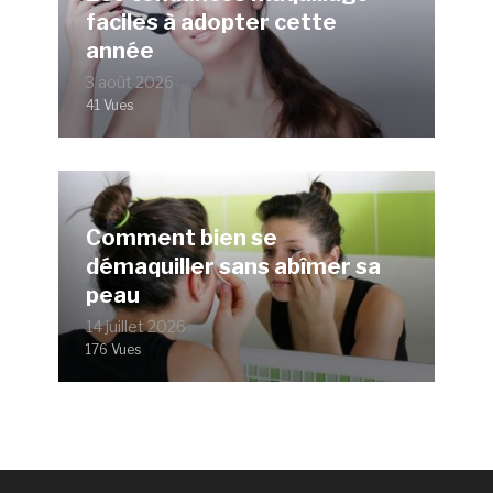
faciles à adopter cette
année
3 août 2026
41 Vues
Comment bien se
démaquiller sans abîmer sa
peau
14 juillet 2026
176 Vues