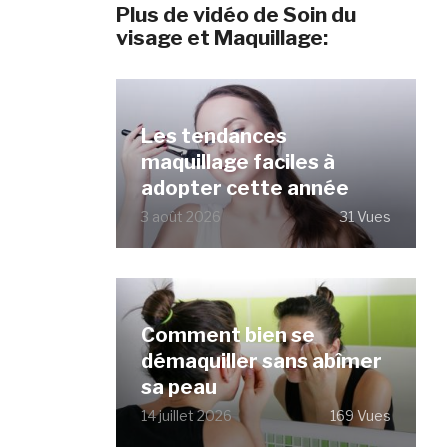
Plus de vidéo de Soin du
visage et Maquillage:
Les tendances
maquillage faciles à
adopter cette année
3 août 2026
31 Vues
Comment bien se
démaquiller sans abîmer
sa peau
14 juillet 2026
169 Vues