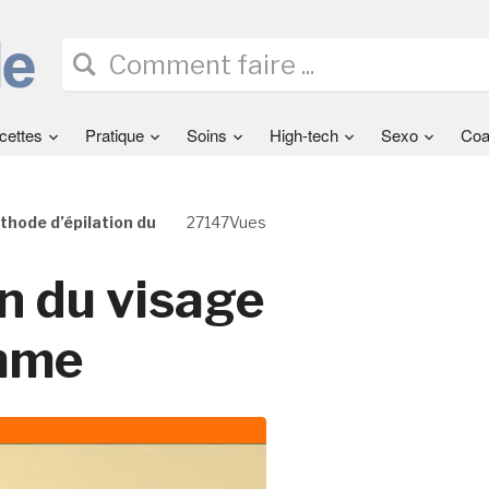
cettes
Pratique
Soins
High-tech
Sexo
Coa
thode d’épilation du
27147Vues
n du visage
omme