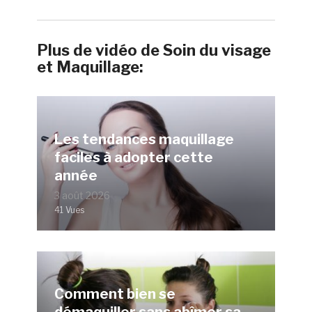
Plus de vidéo de Soin du visage
et Maquillage:
Les tendances maquillage
faciles à adopter cette
année
3 août 2026
41 Vues
Comment bien se
démaquiller sans abîmer sa