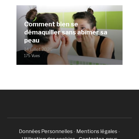
Comment bien se
démaquiller sans abîmer sa
peau
14 juillet 2026
175 Vues
Données Personnelles
-
Mentions légales
-