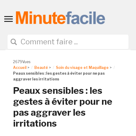
Toggle
sidebar
&
navigation
2679Vues
Accueil
>
Beauté
>
Soin du visage et Maquillage
>
Peaux sensibles : les gestes à éviter pour ne pas
aggraver les irritations
Peaux sensibles : les
gestes à éviter pour ne
pas aggraver les
irritations