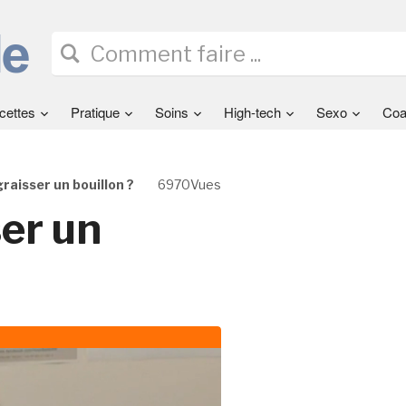
cettes
Pratique
Soins
High-tech
Sexo
Coa
aisser un bouillon ?
6970Vues
er un