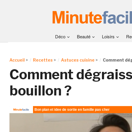
Déco
Beauté
Loisirs
Re
Accueil
>
Recettes
>
Astuces cuisine
>
Comment dégr
Comment dégraiss
bouillon ?