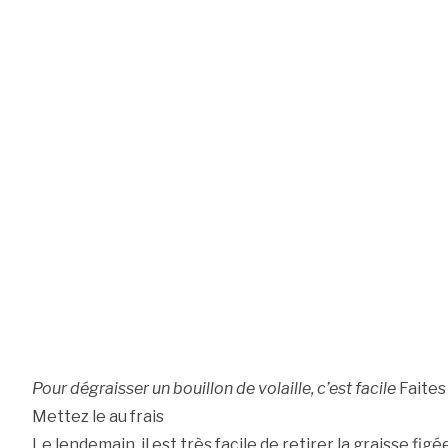
Pour dégraisser un bouillon de volaille, c’est facile
Faites 
Mettez le au frais
Le lendemain, il est très facile de retirer la graisse fig