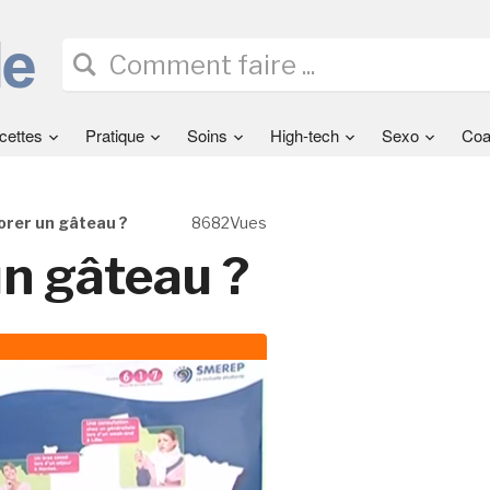
cettes
Pratique
Soins
High-tech
Sexo
Coa
rer un gâteau ?
8682Vues
n gâteau ?