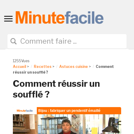
Toggle
sidebar
&
navigation
1255Vues
Accueil
>
Recettes
>
Astuces cuisine
>
Comment
réussir un soufflé ?
Comment réussir un
soufflé ?