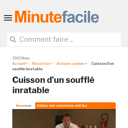
Toggle
sidebar
&
navigation
3960Vues
Accueil
>
Recettes
>
Astuces cuisine
>
Cuisson d’un
soufflé inratable
Cuisson d’un soufflé
inratable