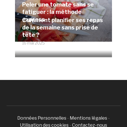
Peler une tomate sans se
fatiguer : la méthode
express
Comment planifier ses repas
de la semaine sans prise de
15 juin 2025
9790 Vues
tête ?
16 mai 2025
4675 Vues
Données Personnelles
-
Mentions légales
-
Utilisation des cookies
-
Contactez-nous