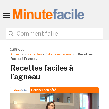
Toggle
sidebar
&
navigation
1188Vues
Accueil
>
Recettes
>
Astuces cuisine
>
Recettes
faciles à l’agneau
Recettes faciles à
l’agneau