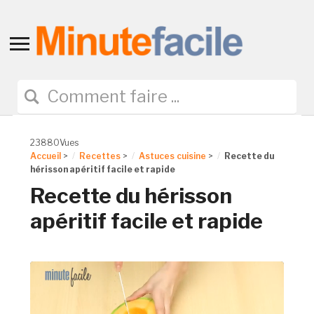
Toggle
sidebar
&
navigation
23880Vues
Accueil
>
Recettes
>
Astuces cuisine
>
Recette du
hérisson apéritif facile et rapide
Recette du hérisson
apéritif facile et rapide