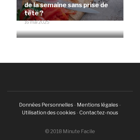
de la semaine sans prise de
15 juin 2025
9787 Vues
tête ?
16 mai 2025
4666 Vues
Données Personnelles
-
Mentions légales
-
Utilisation des cookies
-
Contactez-nous
© 2018 Minute Facile