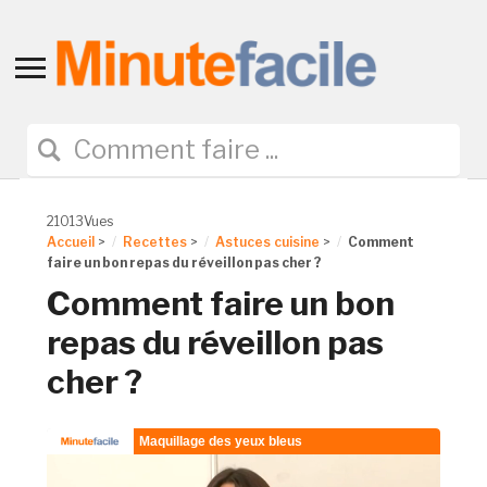
Toggle
sidebar
&
navigation
21013Vues
Accueil
>
Recettes
>
Astuces cuisine
>
Comment
faire un bon repas du réveillon pas cher ?
Comment faire un bon
repas du réveillon pas
cher ?