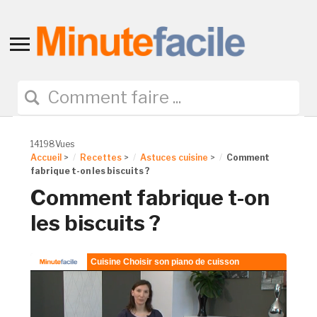
Toggle
sidebar
&
navigation
14198Vues
Accueil
>
Recettes
>
Astuces cuisine
>
Comment
fabrique t-on les biscuits ?
Comment fabrique t-on
les biscuits ?