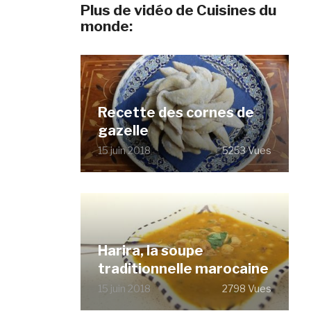
Plus de vidéo de Cuisines du
monde:
Recette des cornes de
gazelle
15 juin 2018
5253 Vues
Harira, la soupe
traditionnelle marocaine
15 juin 2018
2798 Vues