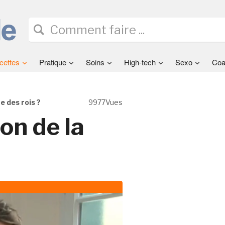
cettes
Pratique
Soins
High-tech
Sexo
Coa
te des rois ?
9977Vues
ion de la