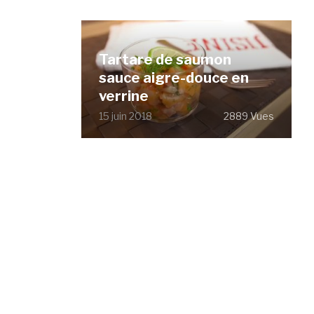
Tartare de saumon
sauce aigre-douce en
verrine
15 juin 2018
2889 Vues