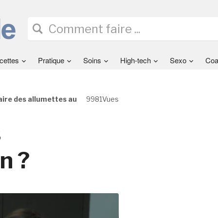
cettes
Pratique
Soins
High-tech
Sexo
Coa
ire des allumettes au
9981Vues
s
n ?