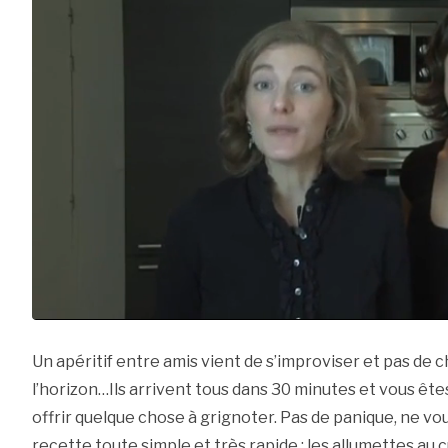
Un apéritif entre amis vient de s’improviser et pas de 
l’horizon…Ils arrivent tous dans 30 minutes et vous êt
offrir quelque chose à grignoter. Pas de panique, ne vous
recette toute simple et très rapide : les allumettes au