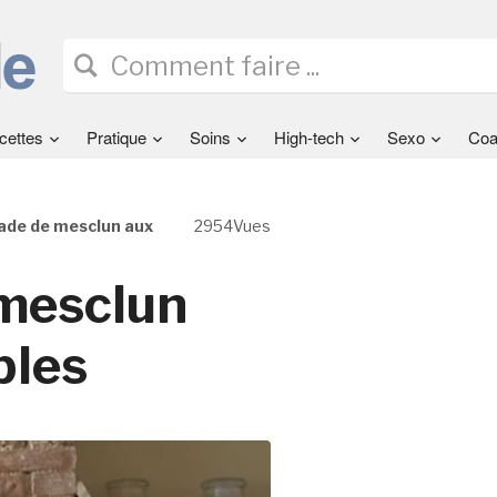
cettes
Pratique
Soins
High-tech
Sexo
Coa
ade de mesclun aux
2954Vues
 mesclun
bles