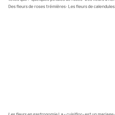
Des fleurs de roses trémières- Les fleurs de calendules
Les fleurs en gastronomie
La « cuisiflor» est un mariage 