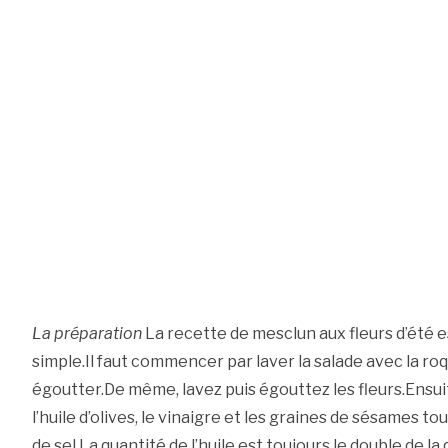
La préparation
La recette de mesclun aux fleurs d’été est
simple.Il faut commencer par laver la salade avec la roq
égoutter.De même, lavez puis égouttez les fleurs.Ensui
l’huile d’olives, le vinaigre et les graines de sésames t
de sel.La quantité de l’huile est toujours le double de la