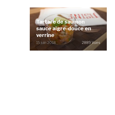
Tartare de saumon
sauce aigre-douce en
verrine
15 juin 2018
2889 Vues