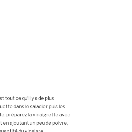
 tout ce qu’il y a de plus
uette dans le saladier puis les
te, préparez la vinaigrette avec
out en ajoutant un peu de poivre,
 quantité du vinaigre.