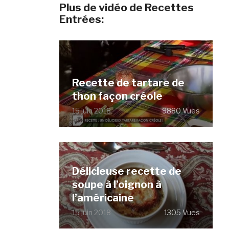
Plus de vidéo de Recettes
Entrées:
Recette de tartare de
thon façon créole
15 juin 2018
9880 Vues
Délicieuse recette de
soupe à l’oignon à
l’américaine
15 juin 2018
1305 Vues