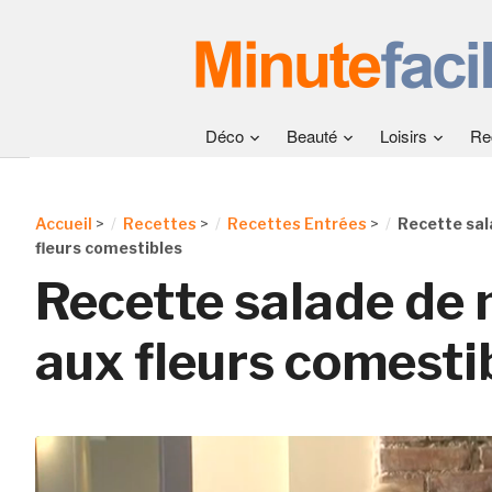
Déco
Beauté
Loisirs
Re
Accueil
>
Recettes
>
Recettes Entrées
>
Recette sal
fleurs comestibles
Recette salade de
aux fleurs comesti