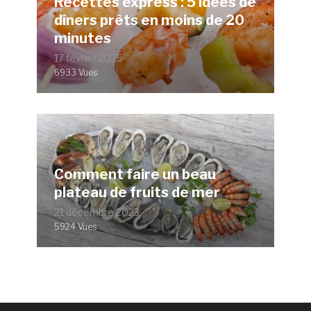
Recettes express : 5 idées de
dîners prêts en moins de 20
minutes
17 février 2025
6933 Vues
Comment faire un beau
plateau de fruits de mer
21 décembre 2023
5924 Vues