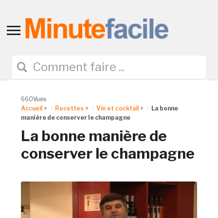
Toggle
sidebar
&
navigation
660Vues
Accueil
>
Recettes
>
Vin et cocktail
>
La bonne
manière de conserver le champagne
La bonne manière de
conserver le champagne