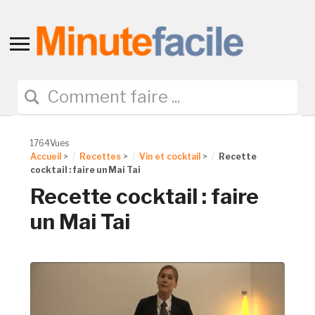
Toggle
sidebar
&
navigation
1764Vues
Accueil
>
Recettes
>
Vin et cocktail
>
Recette
cocktail : faire un Mai Tai
Recette cocktail : faire
un Mai Tai