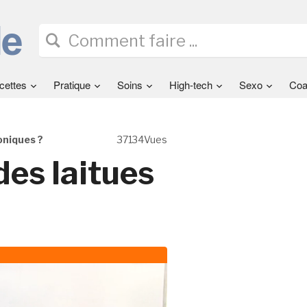
cettes
Pratique
Soins
High-tech
Sexo
Coa
oniques ?
37134Vues
es laitues