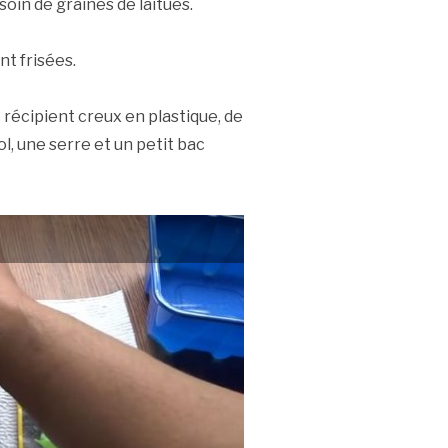
oin de graines de laitues.
nt frisées.
 récipient creux en plastique, de
ol, une serre et un petit bac