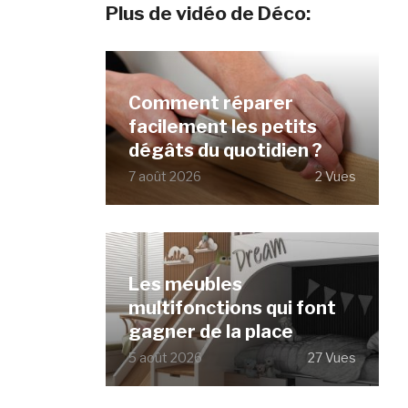
Plus de vidéo de Déco:
Comment réparer
facilement les petits
dégâts du quotidien ?
7 août 2026
2 Vues
Les meubles
multifonctions qui font
gagner de la place
5 août 2026
27 Vues