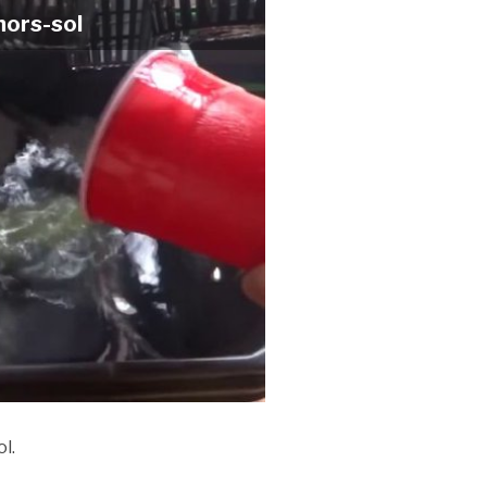
hors-sol
l.