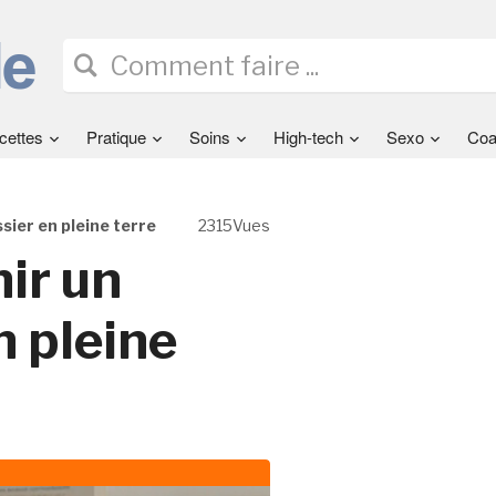
cettes
Pratique
Soins
High-tech
Sexo
Coa
sier en pleine terre
2315Vues
nir un
 pleine