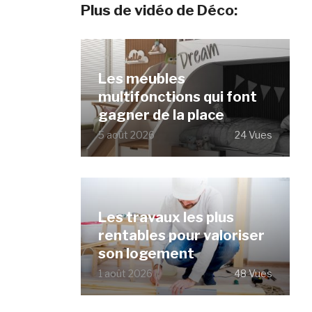
Plus de vidéo de Déco:
Les meubles
multifonctions qui font
gagner de la place
5 août 2026
24 Vues
Les travaux les plus
rentables pour valoriser
son logement
1 août 2026
48 Vues