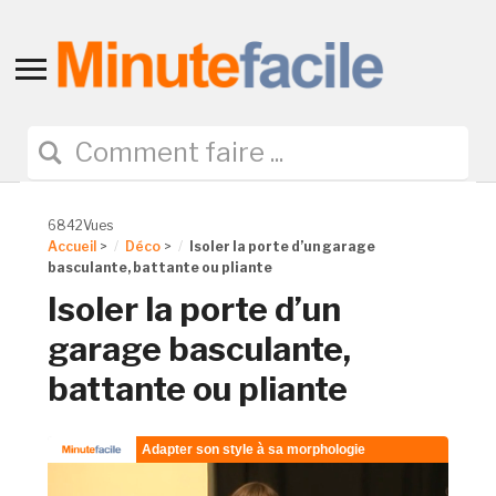
Toggle
sidebar
&
navigation
6842Vues
Accueil
>
Déco
>
Isoler la porte d’un garage
basculante, battante ou pliante
Isoler la porte d’un
garage basculante,
battante ou pliante