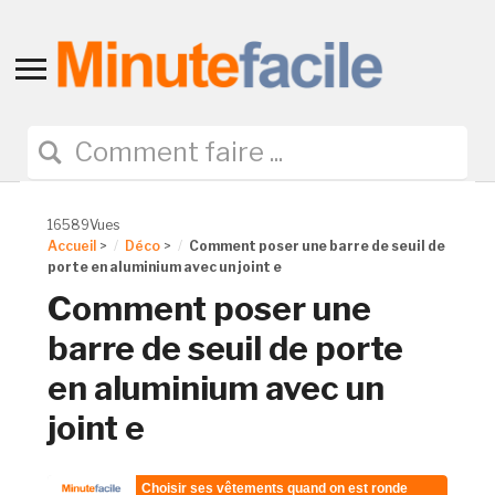
Toggle
sidebar
&
navigation
16589Vues
Accueil
>
Déco
>
Comment poser une barre de seuil de
porte en aluminium avec un joint e
Comment poser une
barre de seuil de porte
en aluminium avec un
joint e