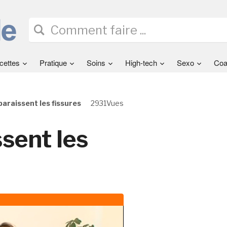
cettes
Pratique
Soins
High-tech
Sexo
Coa
raissent les fissures
2931Vues
sent les