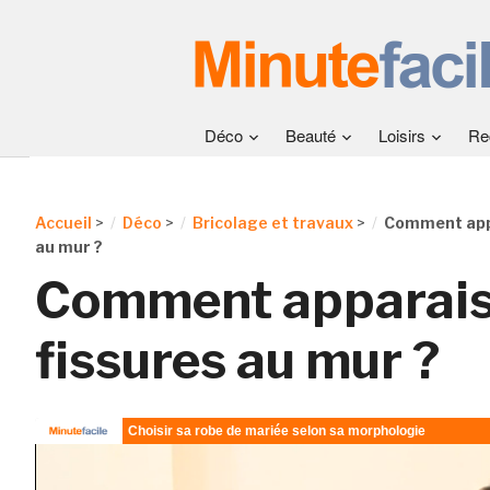
Déco
Beauté
Loisirs
Re
Accueil
>
Déco
>
Bricolage et travaux
>
Comment appa
au mur ?
Comment apparais
fissures au mur ?