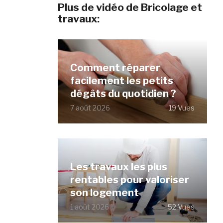
Plus de vidéo de Bricolage et
travaux:
Comment réparer
facilement les petits
dégâts du quotidien ?
7 août 2026
19 Vues
Les travaux les plus
rentables pour valoriser
son logement
1 août 2026
52 Vues