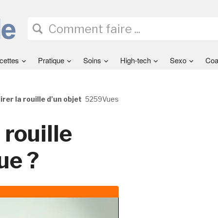
cettes
Pratique
Soins
High-tech
Sexo
Coa
er la rouille d’un objet
5259Vues
rouille
ue ?