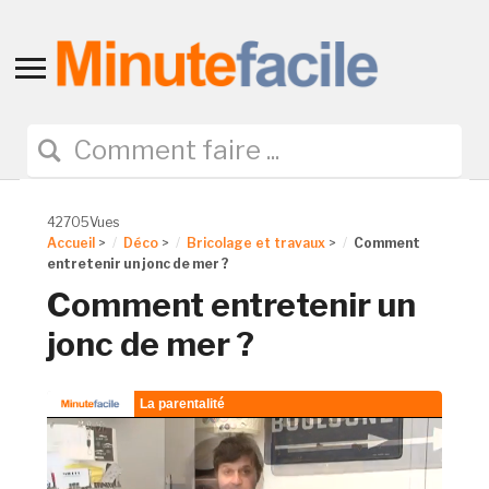
Toggle
sidebar
&
navigation
42705Vues
Accueil
>
Déco
>
Bricolage et travaux
>
Comment
entretenir un jonc de mer ?
Comment entretenir un
jonc de mer ?