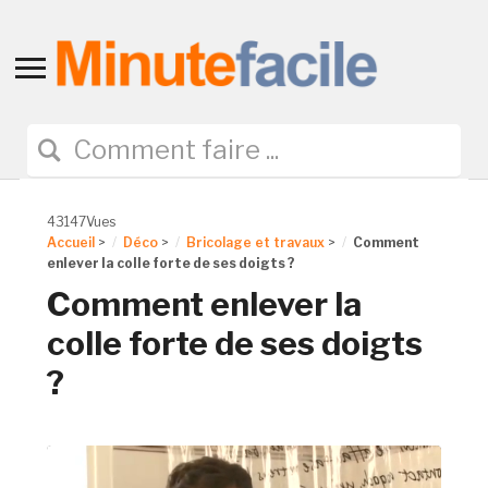
Toggle
sidebar
&
navigation
43147Vues
Accueil
>
Déco
>
Bricolage et travaux
>
Comment
enlever la colle forte de ses doigts ?
Comment enlever la
colle forte de ses doigts
?