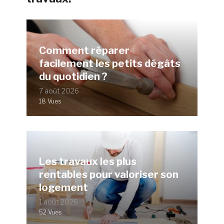
Comment réparer
facilement les petits dégâts
du quotidien ?
7 août 2026
18 Vues
Les travaux les plus
rentables pour valoriser son
logement
1 août 2026
52 Vues