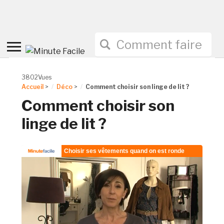
Toggle
sidebar
&
3802Vues
navigation
Accueil
>
Déco
>
Comment choisir son linge de lit ?
Comment choisir son
linge de lit ?