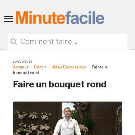
Toggle
sidebar
&
navigation
16656Vues
Accueil
>
Déco
>
Idées Décoration
>
Faire un
bouquet rond
Faire un bouquet rond