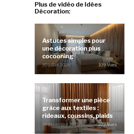
Plus de vidéo de Idées
Décoration:
Astuces simples pour
une décoration plus
cocooning
30 juillet 2026
109 Vues
Transformer une pièce
grâce aux textiles :
rideaux, coussins, plaids
18 décembre 2025
279 Vues