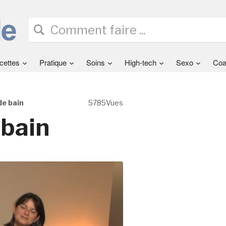
cettes
Pratique
Soins
High-tech
Sexo
Coa
de bain
5785Vues
 bain