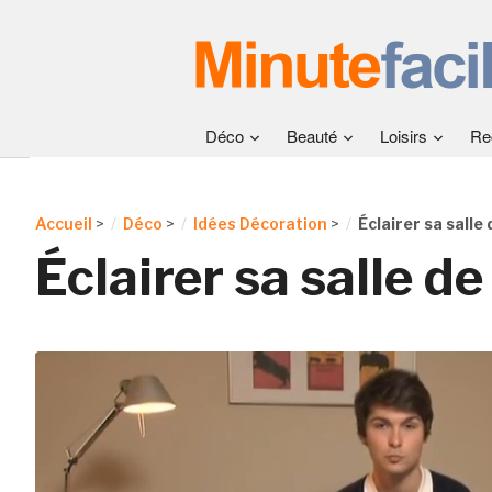
Déco
Beauté
Loisirs
Re
Accueil
>
Déco
>
Idées Décoration
>
Éclairer sa salle 
Éclairer sa salle de