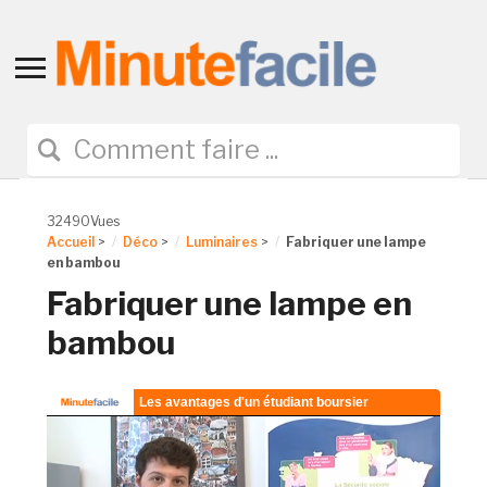
Toggle
sidebar
&
navigation
32490Vues
Accueil
>
Déco
>
Luminaires
>
Fabriquer une lampe
en bambou
Fabriquer une lampe en
bambou