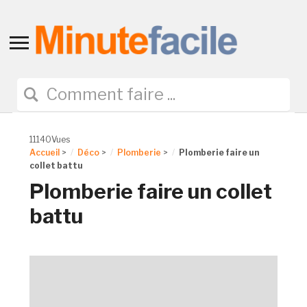
Toggle
sidebar
&
navigation
11140Vues
Accueil
>
Déco
>
Plomberie
>
Plomberie faire un
collet battu
Plomberie faire un collet
battu