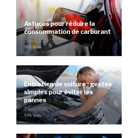
Astuces pour réduire la
consommation de carburant
11 avril 2026
789 Vues
Entretien de voiture : gestes
simples pour éviter les
pannes
9 avril 2026
448 Vues