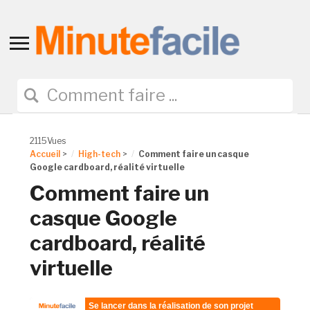
Toggle
sidebar
&
navigation
2115Vues
Accueil
>
High-tech
>
Comment faire un casque
Google cardboard, réalité virtuelle
Comment faire un
casque Google
cardboard, réalité
virtuelle