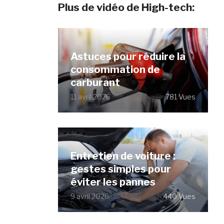
Plus de vidéo de High-tech:
Astuces pour réduire la
consommation de
carburant
11 avril 2026
781 Vues
Entretien de voiture :
gestes simples pour
éviter les pannes
9 avril 2026
440 Vues