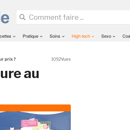
cettes
Pratique
Soins
High-tech
Sexo
Coa
r prix ?
1092Vues
ture au