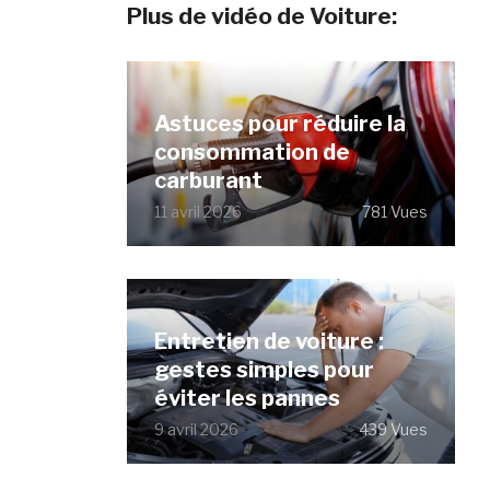
Plus de vidéo de Voiture:
Astuces pour réduire la
consommation de
carburant
11 avril 2026
781 Vues
Entretien de voiture :
gestes simples pour
éviter les pannes
9 avril 2026
439 Vues