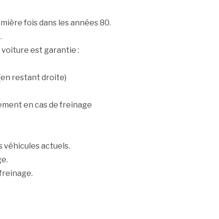
mière fois dans les années 80.
.
voiture est garantie :
(en restant droite)
lement en cas de freinage
s véhicules actuels.
ge.
 freinage.