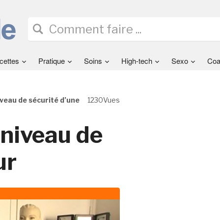
cettes
Pratique
Soins
High-tech
Sexo
Coa
veau de sécurité d’une
1230Vues
 niveau de
ur