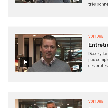
très bonne 
VOITURE
Entreti
Désoxyder 
peu comple
des profess
VOITURE