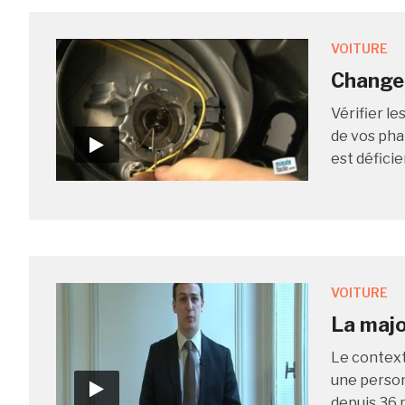
VOITURE
Changer
Vérifier le
de vos pha
est déficien
VOITURE
La majo
Le context
une personn
depuis 36 