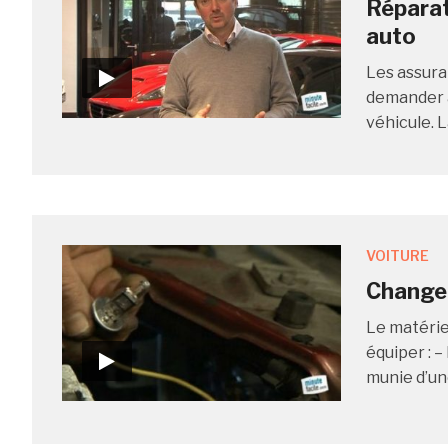
Réparat
auto
Les assura
demander à
véhicule. L
VOITURE
Changer
Le matériel
équiper : –
munie d’un