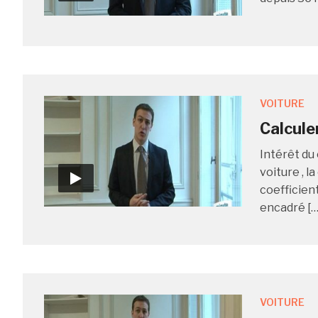
VOITURE
Calcule
Intérêt du
voiture , l
coefficien
encadré […
VOITURE