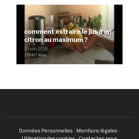
comment extraire le jus d’un
citron au maximum ?
15 juin 2018
77880 Vues
Données Personnelles
-
Mentions légales
-
Utilisation des cookies
-
Contactez-nous