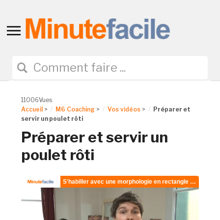
Toggle
sidebar
&
navigation
11006Vues
Accueil
>
M6 Coaching
>
Vos vidéos
>
Préparer et
servir un poulet rôti
Préparer et servir un
poulet rôti