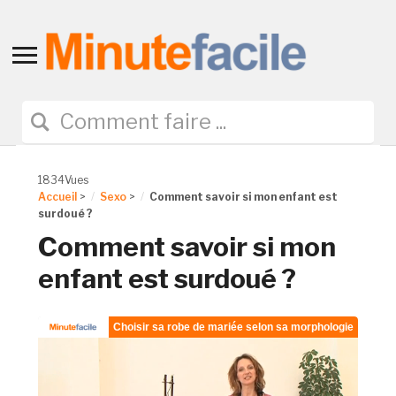
Toggle
sidebar
&
navigation
1834Vues
Accueil
>
Sexo
>
Comment savoir si mon enfant est
surdoué ?
Comment savoir si mon
enfant est surdoué ?