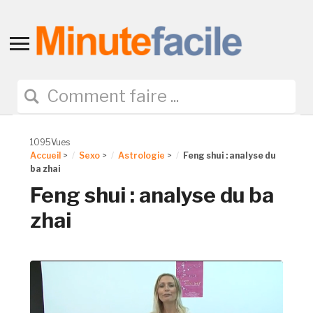
Toggle
sidebar
&
navigation
1095Vues
Accueil
>
Sexo
>
Astrologie
>
Feng shui : analyse du
ba zhai
Feng shui : analyse du ba
zhai