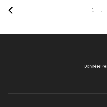
1
…
Données Pe