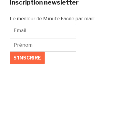
Inscription newsletter
Le meilleur de Minute Facile par mail :