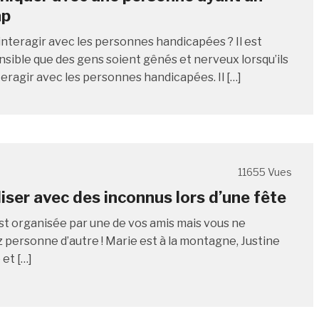
ap
teragir avec les personnes handicapées ? Il est
ible que des gens soient gênés et nerveux lorsqu’ils
teragir avec les personnes handicapées. Il […]
11655 Vues
liser avec des inconnus lors d’une fête
st organisée par une de vos amis mais vous ne
 personne d’autre ! Marie est à la montagne, Justine
et […]