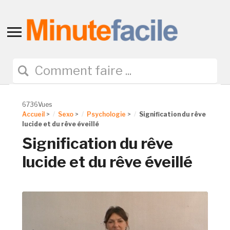
Toggle
sidebar
&
navigation
6736Vues
Accueil
>
Sexo
>
Psychologie
>
Signification du rêve
lucide et du rêve éveillé
Signification du rêve
lucide et du rêve éveillé