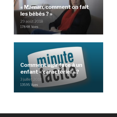
« Maman, comment on fait
les bébés ? »
29 août 2018
17848 Vues
Comment agir face à un
enfant « caractériel » ?
3 juillet 2018
13595 Vues