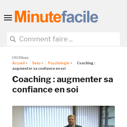
Toggle
sidebar
&
navigation
1404Vues
Accueil
>
Sexo
>
Psychologie
>
Coaching :
augmenter sa confiance en soi
Coaching : augmenter sa
confiance en soi