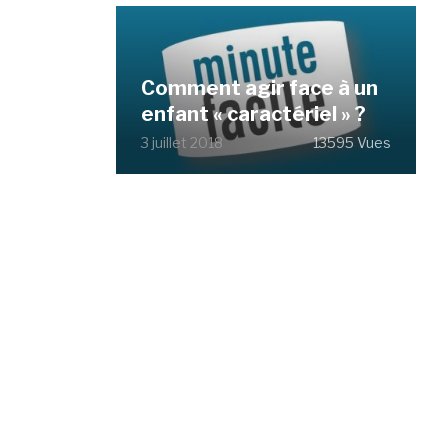
Comment agir face à un
enfant « caractériel » ?
3 juillet 2018
13595 Vues