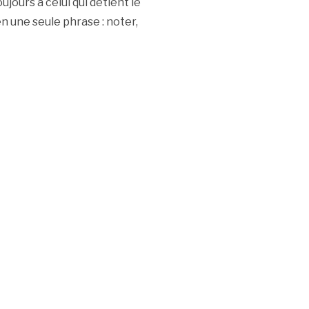
ours à celui qui détient le
n une seule phrase : noter,