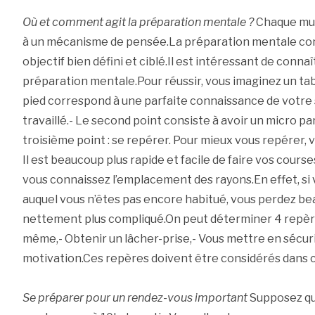
Où et comment agit la préparation mentale ?
Chaque mus
à un mécanisme de pensée.La préparation mentale co
objectif bien défini et ciblé.Il est intéressant de conna
préparation mentale.Pour réussir, vous imaginez un tab
pied correspond à une parfaite connaissance de votre s
travaillé.- Le second point consiste à avoir un micro pa
troisième point : se repérer. Pour mieux vous repérer, 
Il est beaucoup plus rapide et facile de faire vos cou
vous connaissez l’emplacement des rayons.En effet, si
auquel vous n’êtes pas encore habitué, vous perdez be
nettement plus compliqué.On peut déterminer 4 repère
même,- Obtenir un lâcher-prise,- Vous mettre en sécur
motivation.Ces repères doivent être considérés dans c
Se préparer pour un rendez-vous important
Supposez qu