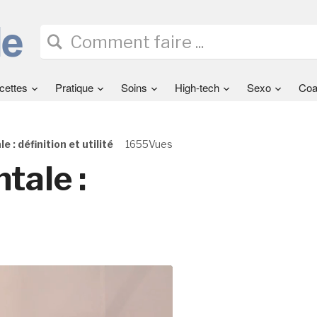
cettes
Pratique
Soins
High-tech
Sexo
Coa
 : définition et utilité
1655Vues
tale :