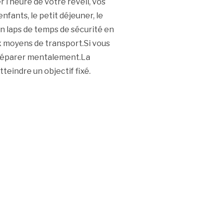
l’heure de votre réveil, vos
fants, le petit déjeuner, le
un laps de temps de sécurité en
x moyens de transport.Si vous
 préparer mentalement.La
teindre un objectif fixé.