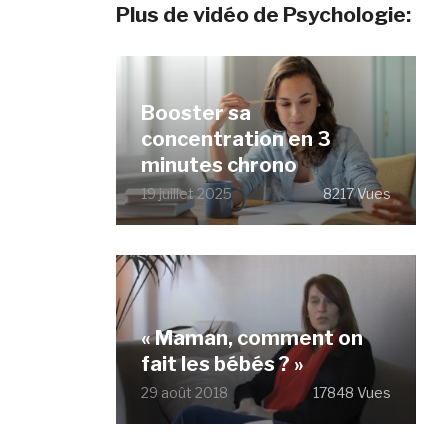
Plus de vidéo de Psychologie:
Booster sa
concentration en 3
minutes chrono
19 juillet 2025
8217 Vues
« Maman, comment on
fait les bébés ? »
29 août 2018
17848 Vues