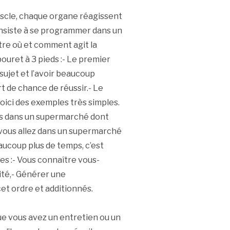
cle, chaque organe réagissent
nsiste à se programmer dans un
ître où et comment agit la
ouret à 3 pieds :- Le premier
ujet et l’avoir beaucoup
rt de chance de réussir.- Le
voici des exemples très simples.
rses dans un supermarché dont
 vous allez dans un supermarché
aucoup plus de temps, c’est
s :- Vous connaître vous-
ité,- Générer une
et ordre et additionnés.
e vous avez un entretien ou un