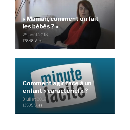
« Maman, comment on fait
les bébés ? »
29 août 2018
17848 Vues
Comment agir face à un
enfant « caractériel » ?
3 juillet 2018
13595 Vues