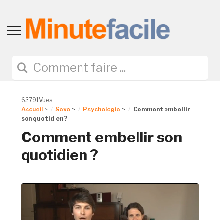
Toggle
sidebar
&
navigation
63791Vues
Accueil
>
Sexo
>
Psychologie
>
Comment embellir
son quotidien ?
Comment embellir son
quotidien ?