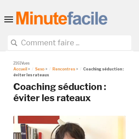
Toggle
sidebar
&
navigation
2161Vues
Accueil
>
Sexo
>
Rencontres
>
Coaching séduction :
éviter les rateaux
Coaching séduction :
éviter les rateaux