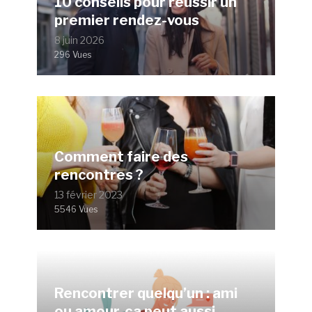
10 conseils pour réussir un
premier rendez-vous
8 juin 2026
296 Vues
Comment faire des
rencontres ?
13 février 2023
5546 Vues
Rencontrer quelqu’un : ami
ou amour, ça peut aussi