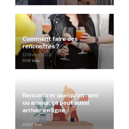
Comment faire des
rencontres ?
13 février 2023
5541 Vues
Rencontrer quelqu’un : ami
ou amour, ça peut aussi
arriver en ligne
15 septembre 2022
24224 Vues