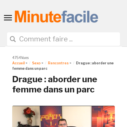
Toggle
sidebar
&
navigation
4754Vues
Accueil
>
Sexo
>
Rencontres
>
Drague : aborder une
femme dans un parc
Drague : aborder une
femme dans un parc